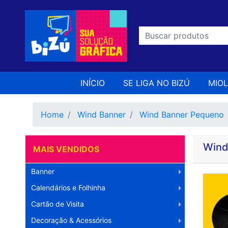
INÍCIO
SE LIGA NO BIZÚ
MIO
Home
Wind Banner
Wind Banner Pequeno
Wind
MAIS VENDIDOS
Banner
Calendários e Folhinha
Cartão de Visita
Decoração & Acessórios