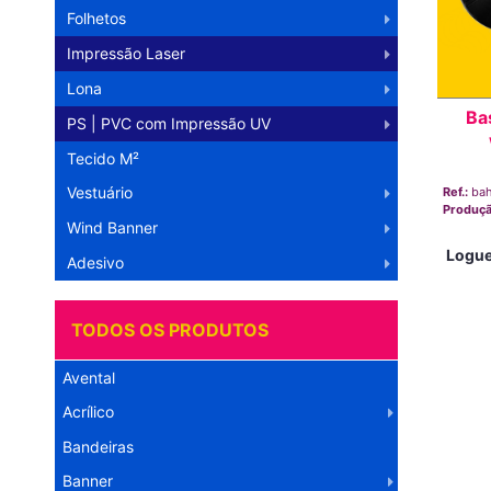
Folhetos
Impressão Laser
Lona
Ba
PS | PVC com Impressão UV
Tecido M²
Vestuário
Ref.:
ba
Produç
Wind Banner
Logue
Adesivo
TODOS OS PRODUTOS
Avental
Acrílico
Bandeiras
Banner