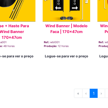
se + Haste Para
Wind Banner | Modelo
Win
Wind Banner
Faca | 170x47cm
P
170x47cm
ha001
Ref.:
wbt001
Ref.:
w
ão:
48 horas
Produção:
12 horas
Produç
-se para ver o preço
Logue-se para ver o preço
Logu
«
‹
1
›