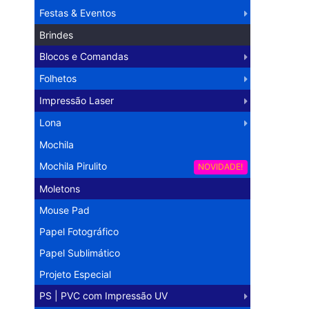
Festas & Eventos
Brindes
Blocos e Comandas
Folhetos
Impressão Laser
Lona
Mochila
Mochila Pirulito
NOVIDADE!
Moletons
Mouse Pad
Papel Fotográfico
Papel Sublimático
Projeto Especial
PS | PVC com Impressão UV