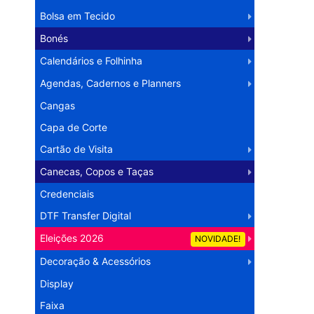
Bolsa em Tecido
Bonés
Calendários e Folhinha
Agendas, Cadernos e Planners
Cangas
Capa de Corte
Cartão de Visita
Canecas, Copos e Taças
Credenciais
DTF Transfer Digital
Eleições 2026
NOVIDADE!
Decoração & Acessórios
Display
Faixa