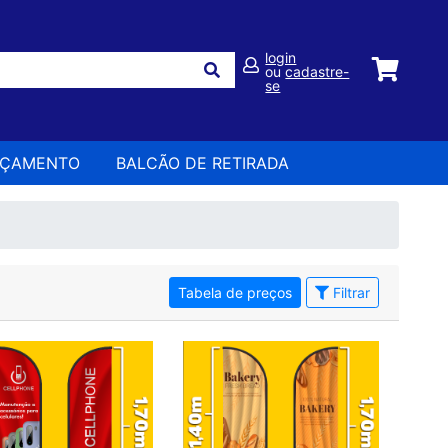
login
ou
cadastre-
se
RÇAMENTO
BALCÃO DE RETIRADA
Tabela de preços
Filtrar