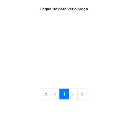
Logue-se para ver o preço
«
‹
1
›
»