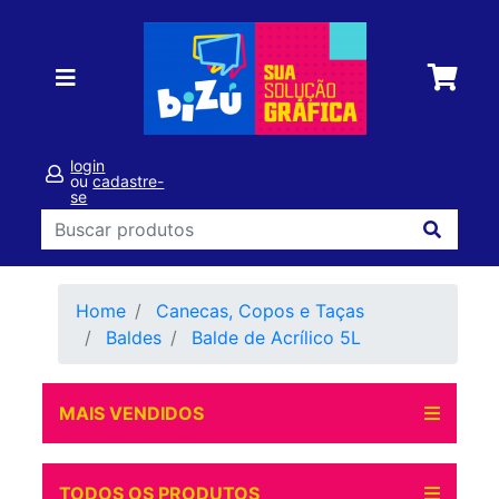
login
ou
cadastre-
se
Home
Canecas, Copos e Taças
Baldes
Balde de Acrílico 5L
MAIS VENDIDOS
TODOS OS PRODUTOS