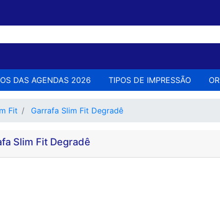
LOS DAS AGENDAS 2026
TIPOS DE IMPRESSÃO
O
m Fit
Garrafa Slim Fit Degradê
fa Slim Fit Degradê
Nenhum produto e