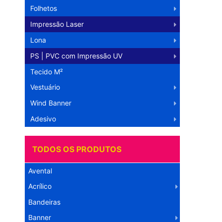
Folhetos
Impressão Laser
Lona
PS | PVC com Impressão UV
Tecido M²
Vestuário
Wind Banner
Adesivo
TODOS OS PRODUTOS
Avental
Acrílico
Bandeiras
Banner