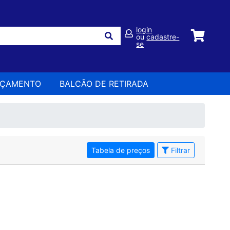
login
ou
cadastre-
se
RÇAMENTO
BALCÃO DE RETIRADA
Tabela de preços
Filtrar
ncontrado