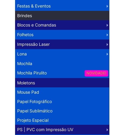
Festas & Eventos
Brindes
Blocos e Comandas
Folhetos
Impressão Laser
Lona
Mochila
Mochila Pirulito
NOVIDADE!
Moletons
Mouse Pad
Papel Fotográfico
Papel Sublimático
Projeto Especial
PS | PVC com Impressão UV