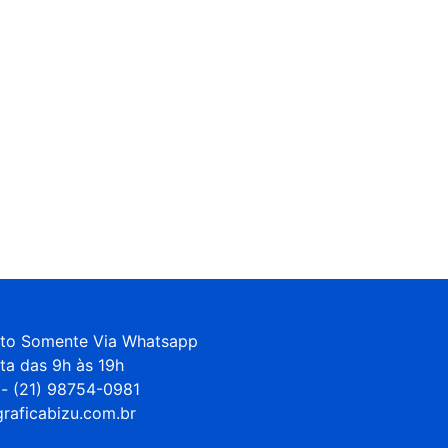
to Somente Via Whatsapp 

ta das 9h às 19h

- (21) 98754-0981

raficabizu.com.br