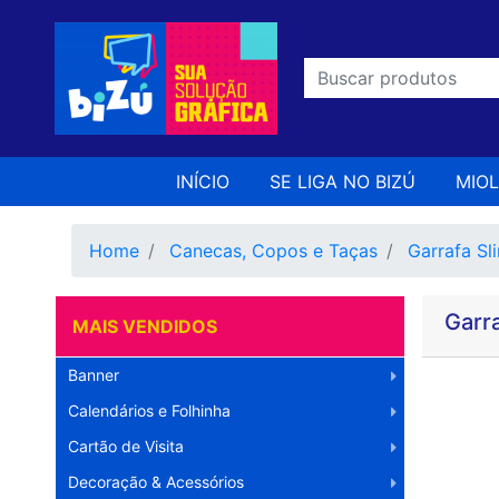
INÍCIO
SE LIGA NO BIZÚ
MIO
Home
Canecas, Copos e Taças
Garrafa Sli
Garra
MAIS VENDIDOS
Banner
Calendários e Folhinha
Cartão de Visita
Decoração & Acessórios