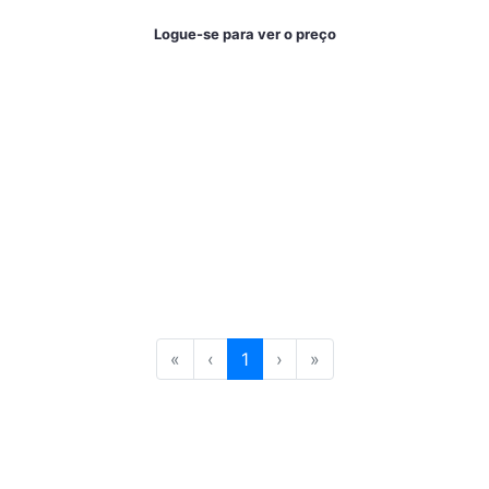
Logue-se para ver o preço
«
‹
1
›
»