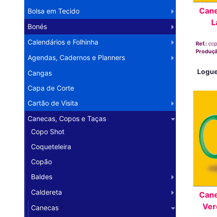
Cane
Bolsa em Tecido
L
Bonés
Calendários e Folhinha
Ref.:
ccp
Produç
Agendas, Cadernos e Planners
Logue
Cangas
Capa de Corte
Cartão de Visita
Canecas, Copos e Taças
Copo Shot
Coqueteleira
Copão
Baldes
Caldereta
Cane
Ver
Canecas