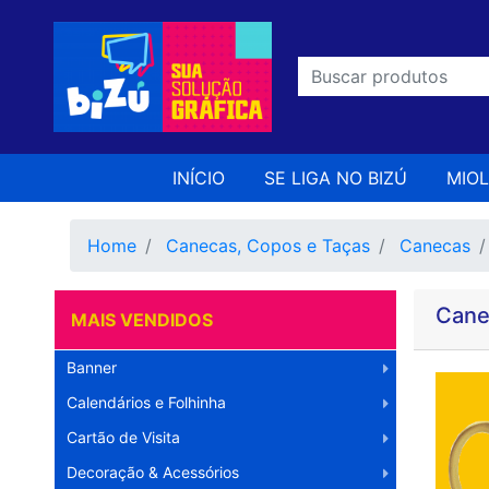
INÍCIO
SE LIGA NO BIZÚ
MIO
Home
Canecas, Copos e Taças
Canecas
Cane
MAIS VENDIDOS
Banner
Calendários e Folhinha
Cartão de Visita
Decoração & Acessórios