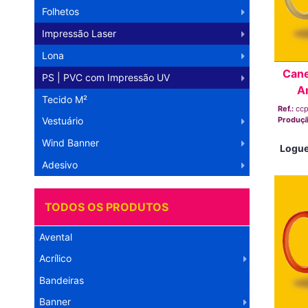
Folhetos
Impressão Laser
Lona
Cane
PS | PVC com Impressão UV
A
Tecido M²
Ref.:
cc
Vestuário
Produç
Wind Banner
Logue
Adesivo
TODOS OS PRODUTOS
Avental
Acrílico
Bandeiras
Banner