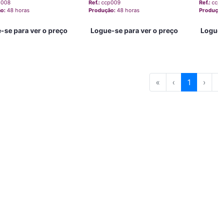
p008
Ref.:
ccp009
Ref.:
cc
ão:
48 horas
Produção:
48 horas
Produç
-se para ver o preço
Logue-se para ver o preço
Logu
«
‹
1
›