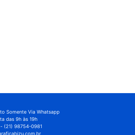
to Somente Via Whatsapp 

ta das 9h às 19h

- (21) 98754-0981

raficabizu.com.br