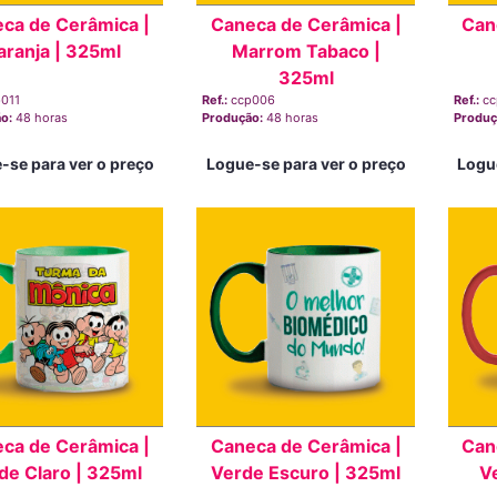
ca de Cerâmica |
Caneca de Cerâmica |
Can
aranja | 325ml
Marrom Tabaco |
325ml
011
Ref.:
ccp006
Ref.:
cc
ão:
48 horas
Produção:
48 horas
Produç
-se para ver o preço
Logue-se para ver o preço
Logu
ca de Cerâmica |
Caneca de Cerâmica |
Can
de Claro | 325ml
Verde Escuro | 325ml
V