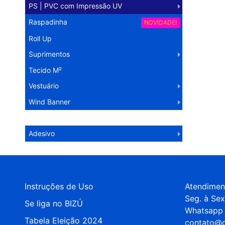
PS | PVC com Impressão UV
Raspadinha
NOVIDADE!
Roll Up
Suprimentos
Tecido M²
Vestuário
Wind Banner
Operação Logística
Adesivo
Instruções de Uso
Atendimen
Seg. à Sex
Se liga no BIZÚ
Whatsapp 
Tabela Eleição 2024
contato@g