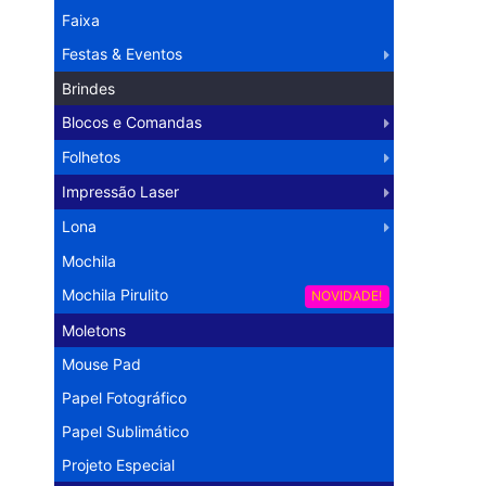
Faixa
Festas & Eventos
Brindes
Blocos e Comandas
Folhetos
Impressão Laser
Lona
Mochila
Mochila Pirulito
NOVIDADE!
Moletons
Mouse Pad
Papel Fotográfico
Papel Sublimático
Projeto Especial