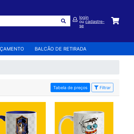
login
ou
cadastre-
se
RÇAMENTO
BALCÃO DE RETIRADA
Tabela de preços
Filtrar