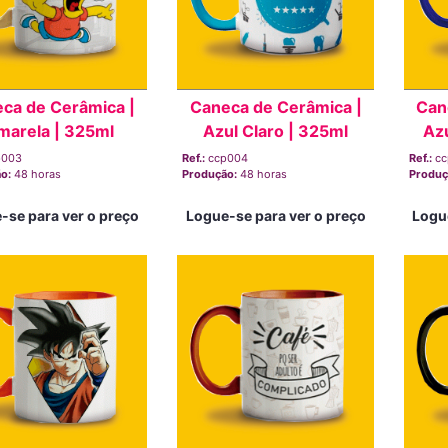
ca de Cerâmica |
Caneca de Cerâmica |
Can
marela | 325ml
Azul Claro | 325ml
Az
p003
Ref.:
ccp004
Ref.:
c
ão:
48 horas
Produção:
48 horas
Produç
-se para ver o preço
Logue-se para ver o preço
Logu