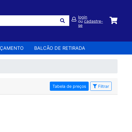
login
ou
cadastre-
se
RÇAMENTO
BALCÃO DE RETIRADA
Tabela de preços
Filtrar