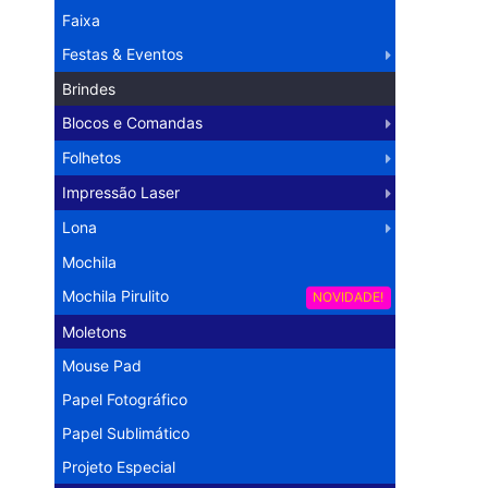
Faixa
Festas & Eventos
Brindes
Blocos e Comandas
Folhetos
Impressão Laser
Lona
Mochila
Mochila Pirulito
NOVIDADE!
Moletons
Mouse Pad
Papel Fotográfico
Papel Sublimático
Projeto Especial