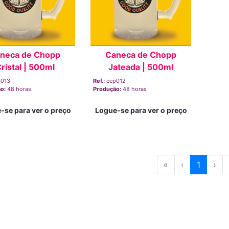
neca de Chopp
Caneca de Chopp
ristal | 500ml
Jateada | 500ml
p013
Ref.:
ccp012
ão:
48 horas
Produção:
48 horas
-se para ver o preço
Logue-se para ver o preço
«
‹
1
›