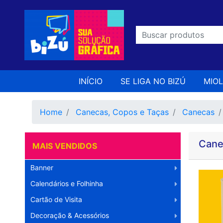
INÍCIO
SE LIGA NO BIZÚ
MIO
Home
Canecas, Copos e Taças
Canecas
Cane
MAIS VENDIDOS
Banner
Calendários e Folhinha
Cartão de Visita
Decoração & Acessórios