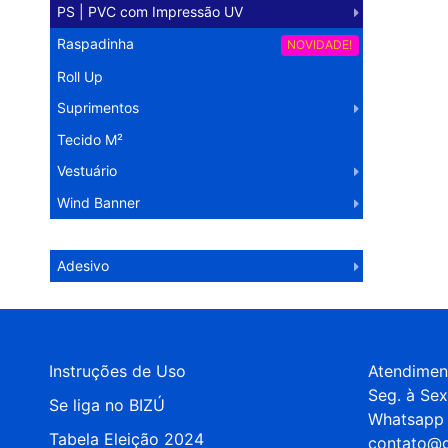
PS | PVC com Impressão UV
Raspadinha
NOVIDADE!
Roll Up
Suprimentos
Tecido M²
Vestuário
Wind Banner
Operação Logística
Adesivo
Instruções de Uso
Atendimen
Seg. à Sex
Se liga no BIZÚ
Whatsapp 
Tabela Eleição 2024
contato@g