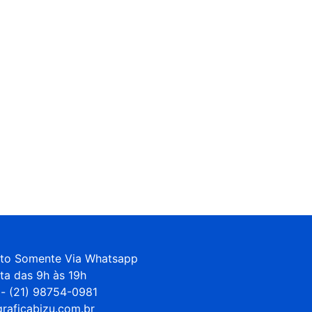
to Somente Via Whatsapp 

ta das 9h às 19h

- (21) 98754-0981

raficabizu.com.br