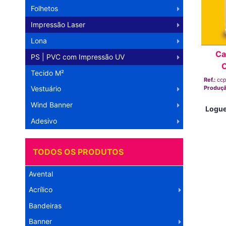
Folhetos
Impressão Laser
Lona
Ca
PS | PVC com Impressão UV
C
Tecido M²
Ref.:
cc
Vestuário
Produç
Wind Banner
Logue
Adesivo
TODOS OS PRODUTOS
Avental
Acrílico
Bandeiras
Banner