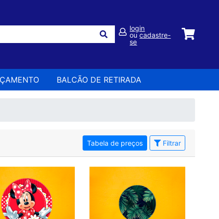
login
ou
cadastre-
se
RÇAMENTO
BALCÃO DE RETIRADA
Tabela de preços
Filtrar