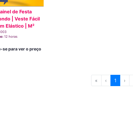
ainel de Festa
ndo | Veste Fácil
m Elástico | M²
b003
ão:
12 horas
-se para ver o preço
«
‹
1
›