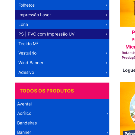
Folhetos
Impressão Laser
Lona
P
PS | PVC com Impressão UV
P
Tecido M²
Mic
Vestuário
Ref.:
su
Produç
Wind Banner
Logue
Adesivo
TODOS OS PRODUTOS
Avental
Acrílico
Bandeiras
Banner