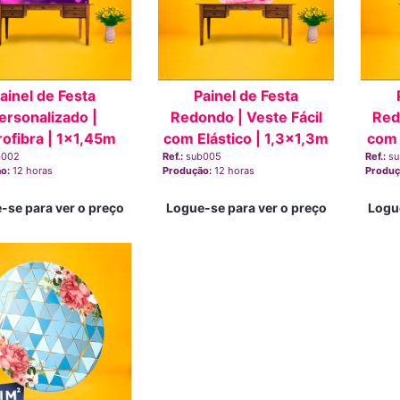
ainel de Festa
Painel de Festa
ersonalizado |
Redondo | Veste Fácil
Red
rofibra | 1x1,45m
com Elástico | 1,3x1,3m
com 
b002
Ref.:
sub005
Ref.:
s
ão:
12 horas
Produção:
12 horas
Produç
-se para ver o preço
Logue-se para ver o preço
Logu