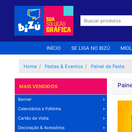
INÍCIO
SE LIGA NO BIZÚ
MIO
Home
Festas & Eventos
Painel de Festa
Paine
MAIS VENDIDOS
Banner
Calendários e Folhinha
Cartão de Visita
Decoração & Acessórios