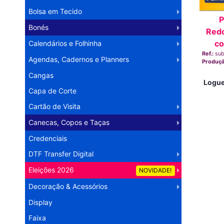
Bolsa em Tecido
P
Bonés
Redo
co
Calendários e Folhinha
Ref.:
su
Agendas, Cadernos e Planners
Produç
Cangas
Logue
Capa de Corte
Cartão de Visita
Canecas, Copos e Taças
Credenciais
DTF Transfer Digital
Eleições 2026
NOVIDADE!
Decoração & Acessórios
Display
Faixa