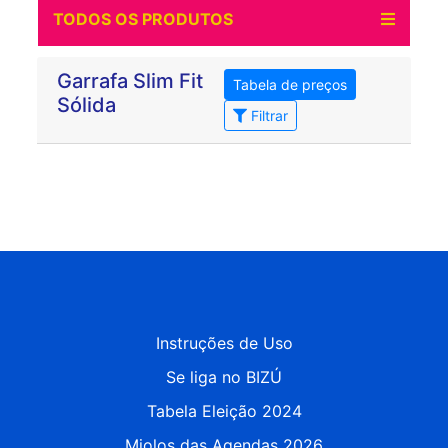
TODOS OS PRODUTOS
Garrafa Slim Fit
Tabela de preços
Sólida
Filtrar
Nenhum produto encontrado
Instruções de Uso
Se liga no BIZÚ
Tabela Eleição 2024
Miolos das Agendas 2026